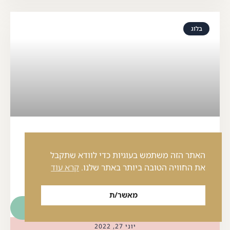
בלוג
״אבל.. חבל לזרוק!״
האתר הזה משתמש בעוגיות כדי לוודא שתקבל
למה ״חבל״ לזרוק או למסור חפצים שאינם בשימוש
את החוויה הטובה ביותר באתר שלנו.
קרא עוד
לפוסט המלא
מאשר/ת
דברו איתי
יוני 27, 2022