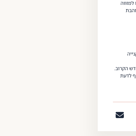
למזווה
והבת
ייה
דש הקרוב.
יף לדעת