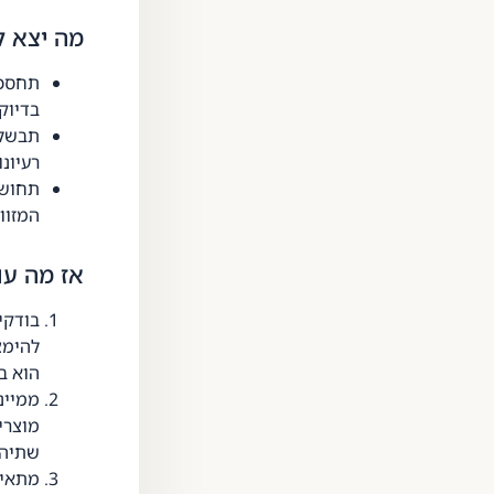
מה יצא ל
תחסכו
בדיוק
תבשלו
רעיונ
תחושו
המזוו
אז מה עו
בודקי
להימצ
הוא ב
ממייני
מוצרי
שתיה 
מתאימ