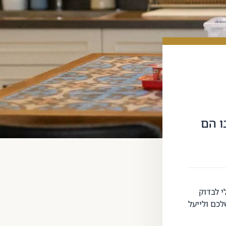
ו הם
י לבדוק
לכם ולייעל