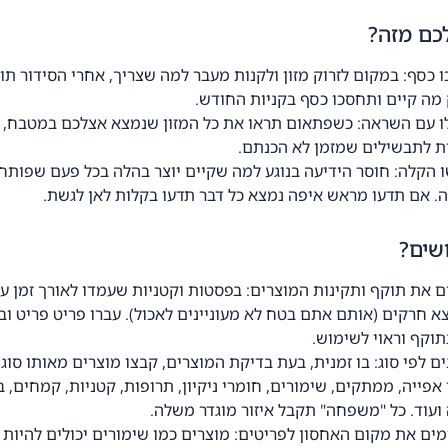
כם מזה?
 כסף: במקום לזרוק מזון ולקנות מעבר למה שצריך, אחרי הסידור תו
 מה קיים ותחסכו כסף בקניות החודש.
 עם השראה: כשפתאום תראו את כל המזון שנמצא אצלכם במטבח, יג
ות לתבשילים שמזמן לא הכנתם.
 הקלה: חוסר הידיעה בנוגע למה שקיים יוצר בהלה בכל פעם שפותח
ה. אם תדעו מראש איפה נמצא כל דבר תדעו בקלות לאן לגשת.
שים?
ם את תוקף ותקינות המוצרים: בפסטות וקטניות שעמדו לאורך זמן ע
א חרקים (אותם אתם בטח לא מעוניינים לאכול). עברו פריט פריט ו
תוקף וראוי לשימוש.
ם לפי סוג: בו זמנית, בעת בדיקת המוצרים, קבצו מוצרים מאותו סוג י
 אפייה, ממתקים, שימורים, חומרי ניקיון, תרופות, קטניות, קמחים, ב
ועוד. כל "משפחה" תקבל איזור מוגדר משלה.
ים את מקום האחסון לפריטים: מוצרים כמו שימורים יכולים להיות