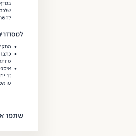
במדף 
שלכם 
להשתמ
למסודרים
התקינ
כתבו 
מיותר
איספו
זה יח
מראש 
שתפו את