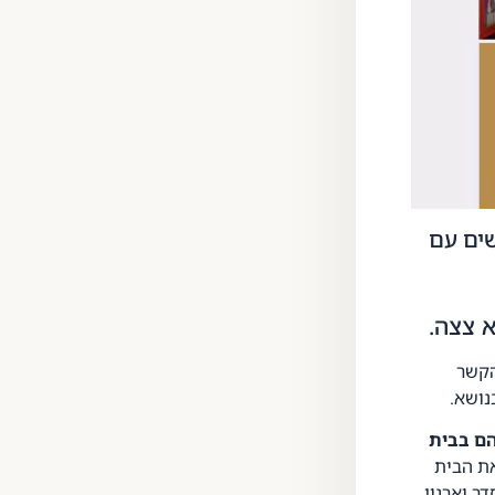
שים עם
 צצה.
הקשר
נושא.
ם בבית
את הבית
ר וארגון.