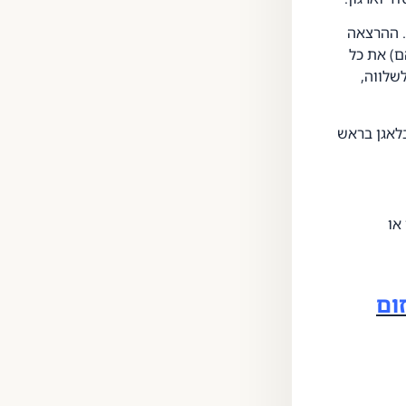
. ההרצאה
ם) את כל
שלווה,
לאגן בראש
או
ום