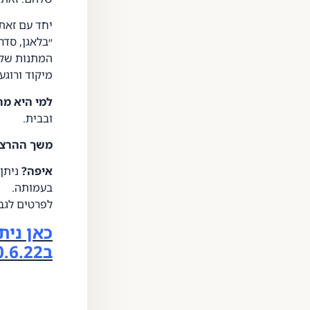
יחד עם זאת
״בלאגן, סד
המתנות שקיב
מיקוד ורוגע
למי היא מ
ובבית.
משך ההרצ
איפה?
ניתן 
בעמותה.
לפרטים לגב
כאן נית
ב20.6.22 ב40 ש״ח בלבד.