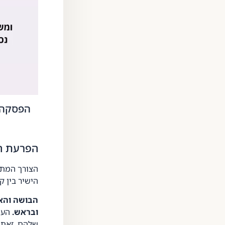
הפסקה ה
הפרעת הק
הצורך המתמ
הישיר בין ק
הבושה והא
ובראש.
העני
שלהם. זאת נ