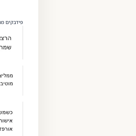
פידבקים מר